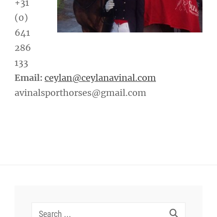
+31
(0)
641
286
133
Email:
ceylan@ceylanavinal.com
avinalsporthorses@gmail.com
Search