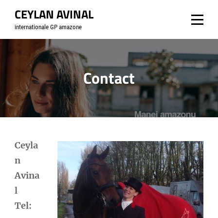
Skip
CEYLAN AVINAL
to
internationale GP amazone
content
Contact
Ceyla
n
Avina
l
Tel: