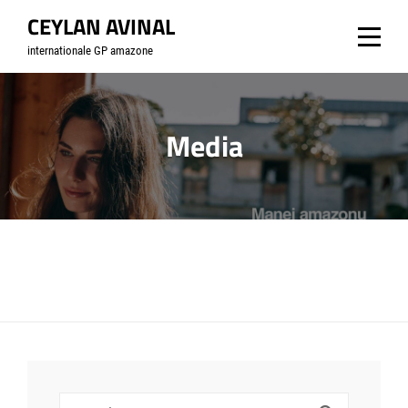
Skip
CEYLAN AVINAL
to
internationale GP amazone
content
Media
Search