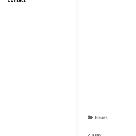
Categories
Nieuws
PREV