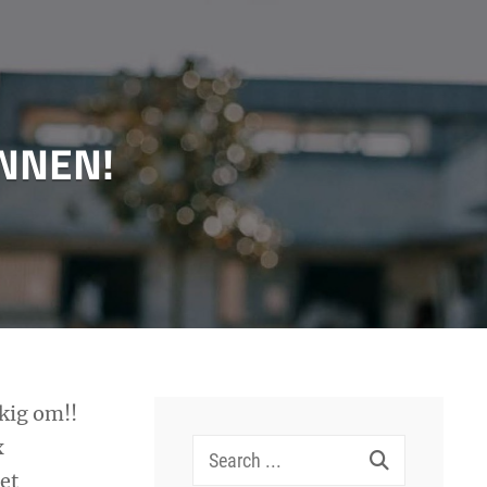
ONNEN!
kig om!!
x
Search
et
for: