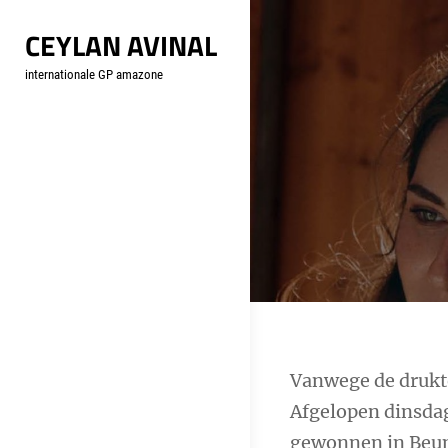
Skip
CEYLAN AVINAL
to
content
internationale GP amazone
Bericht
Vanwege de drukte
Afgelopen dinsda
navigatie
gewonnen in Beun