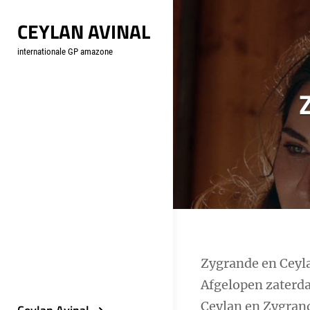
Skip
CEYLAN AVINAL
to
content
internationale GP amazone
Bericht
Zygrande en Ceyla
Afgelopen zaterda
navigatie
Ceylan en Zygrand