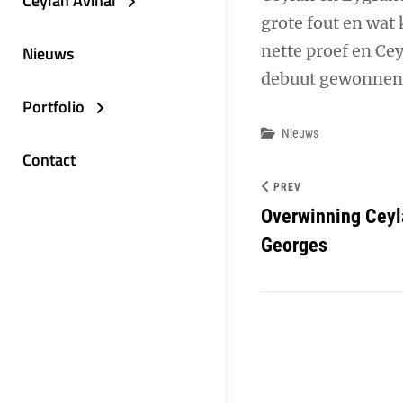
Ceylan Avinal
grote fout en wat
nette proef en Ce
Nieuws
debuut gewonnen, 
Portfolio
Categories
Nieuws
Contact
PREV
Overwinning Ceyla
Georges