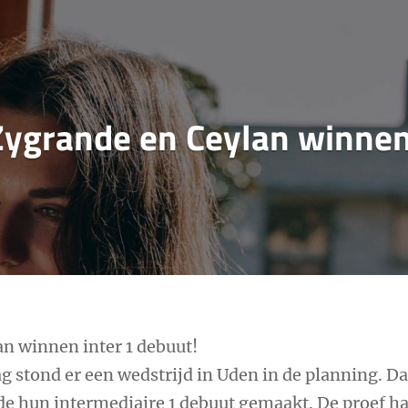
Zygrande en Ceylan winnen 
n winnen inter 1 debuut!
g stond er een wedstrijd in Uden in de planning. D
e hun intermediaire 1 debuut gemaakt. De proef h