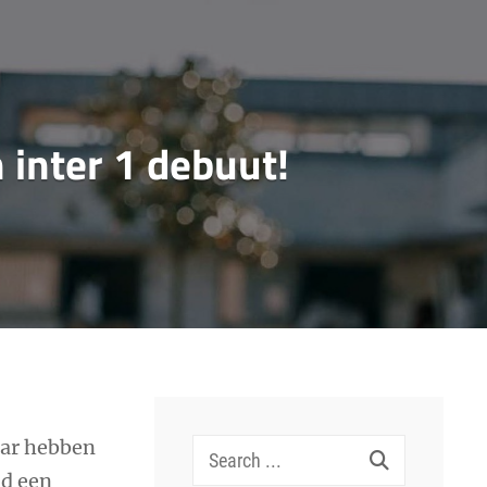
inter 1 debuut!
aar hebben
Search
ad een
for: